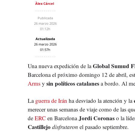
Àlex Cárcel
Publicada
26 marzo 2026
01:12h
Actualizada
26 marzo 2026
01:57h
Global Sumud Fl
Una nueva expedición de la
Barcelona el próximo domingo 12 de abril, est
sin políticos catalanes
Arms
y
a bordo. Al men
La
guerra de Irán
ha desviado la atención y la
merecer unas semanas de viaje como de las que
Jordi Coronas
de
ERC
en Barcelona
o la líde
Castillejo
disfrutaron
el pasado septiembre.