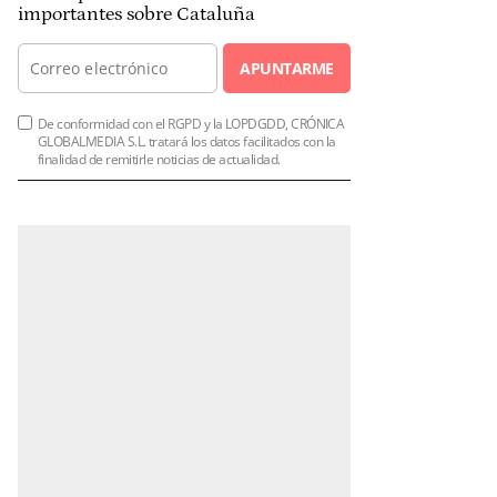
importantes sobre Cataluña
APUNTARME
De conformidad con el RGPD y la LOPDGDD, CRÓNICA
GLOBALMEDIA S.L. tratará los datos facilitados con la
finalidad de remitirle noticias de actualidad.