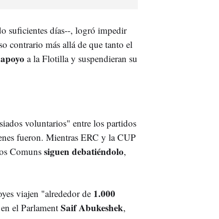
o suficientes días--, logró impedir
so contrario más allá de que tanto el
apoyo
u
a la Flotilla y suspendieran su
iados voluntarios" entre los partidos
uienes fueron. Mientras ERC y la CUP
siguen debatiéndolo
, los Comuns
,
1.000
oyes viajen "alrededor de
Saif Abukeshek
a en el Parlament
,