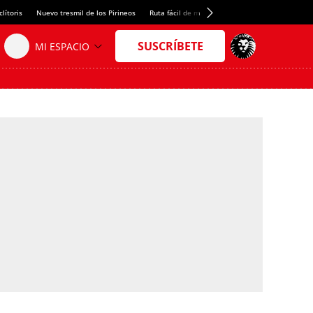
lítoris
Nuevo tresmil de los Pirineos
Ruta fácil de montaña
El arroz más meloso