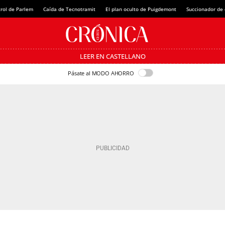
rol de Parlem
Caída de Tecnotramit
El plan oculto de Puigdemont
Succionador de c
LEER EN CASTELLANO
Pásate al MODO AHORRO