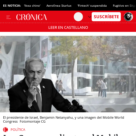
ES NOTICIA:
'Ikea chino'
Aerolínea Starlux
'Fintech' suspendida
Fugitivo en Sitg
LEER EN CASTELLANO
Pásate al MODO AHORRO
El presidente de Israel, Benjamin Netanyahu, y una imagen del Mobile World
Congress
Fotomontaje CG
POLÍTICA