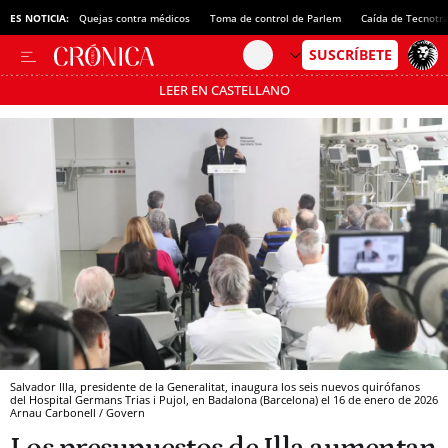
ES NOTICIA:
Quejas contra médicos
Toma de control de Parlem
Caída de Tecnotr
LEER EN CASTELLANO
Pásate al MODO AHORRO
Salvador Illa, presidente de la Generalitat, inaugura los seis nuevos quirófanos
del Hospital Germans Trias i Pujol, en Badalona (Barcelona) el 16 de enero de 2026
Arnau Carbonell / Govern