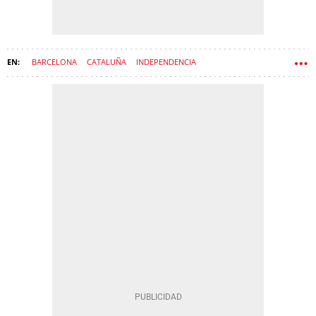
BARCELONA
CATALUÑA
INDEPENDENCIA
CARLES PUIGDEMONT
MOSSOS D'ESQUADRA
NACIONALISMO
PROCÉS
JUNTS PER CATALUNYA