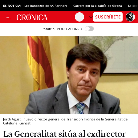
ES NOTICIA:
Los bandazos de AX Partners
Carrera por la alcaldía de Girona
La sec
Pásate al MODO AHORRO
Jordi Agustí, nuevo director general de Transición Hídrica de la Generalitat de
Cataluña
Gencat
La Generalitat sitúa al exdirector