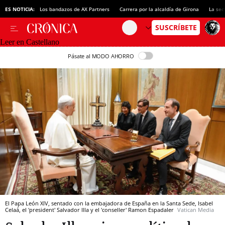
ES NOTICIA:
Los bandazos de AX Partners
Carrera por la alcaldía de Girona
La sec
Leer en Castellano
Pásate al MODO AHORRO
El Papa León XIV, sentado con la embajadora de España en la Santa Sede, Isabel
Celaá, el 'president' Salvador Illa y el 'conseller' Ramon Espadaler
Vatican Media