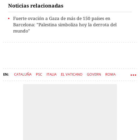
Noticias relacionadas
Fuerte ovación a Gaza de más de 150 países en
Barcelona: "Palestina simboliza hoy la derrota del
mundo"
CATALUÑA
PSC
ITALIA
EL VATICANO
GOVERN
ROMA
RAMON ESPADALER
ISABEL CELAÁ
SALVADOR ILLA
PAPA LEÓN XIV