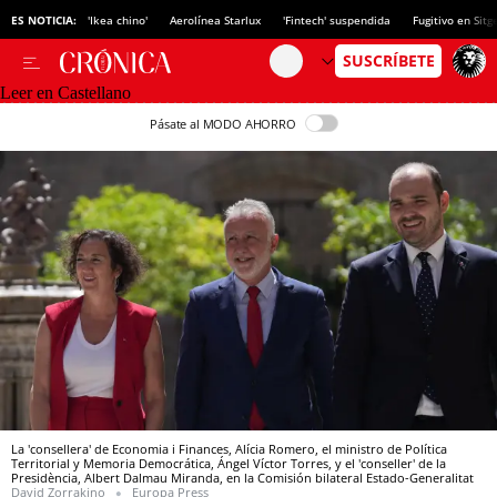
ES NOTICIA:
'Ikea chino'
Aerolínea Starlux
'Fintech' suspendida
Fugitivo en Sitg
Leer en Castellano
Pásate al MODO AHORRO
La 'consellera' de Economia i Finances, Alícia Romero, el ministro de Política
Territorial y Memoria Democrática, Ángel Víctor Torres, y el 'conseller' de la
Presidència, Albert Dalmau Miranda, en la Comisión bilateral Estado-Generalitat
David Zorrakino
Europa Press