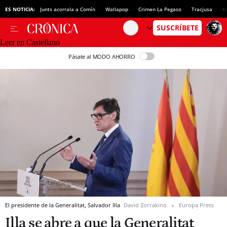
ES NOTICIA:
Junts acorrala a Comín
Wallapop
Crimen La Pegaso
Tracjusa
H
Leer en Castellano
Pásate al MODO AHORRO
El presidente de la Generalitat, Salvador Illa
David Zorrakino
Europa Press
Illa se abre a que la Generalitat