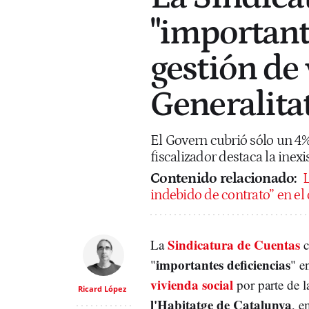
"importante
gestión de 
Generalita
El Govern cubrió sólo un 4% 
fiscalizador destaca la inex
Contenido relacionado:
L
indebido de contrato” en el 
Sindicatura de Cuentas
La
c
importantes deficiencias
"
" e
vivienda social
por parte de 
Ricard López
l'Habitatge de Catalunya
, e