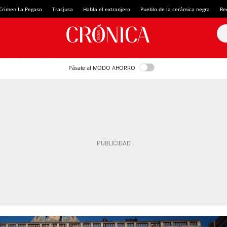
Crimen La Pegaso
Tracjusa
Habla el extranjero
Pueblo de la cerámica negra
Re
Pásate al MODO AHORRO