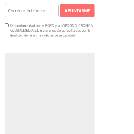
APUNTARME
De conformidad con el RGPD y la LOPDGDD, CRÓNICA
GLOBALMEDIA S.L. tratará los datos facilitados con la
finalidad de remitirle noticias de actualidad.