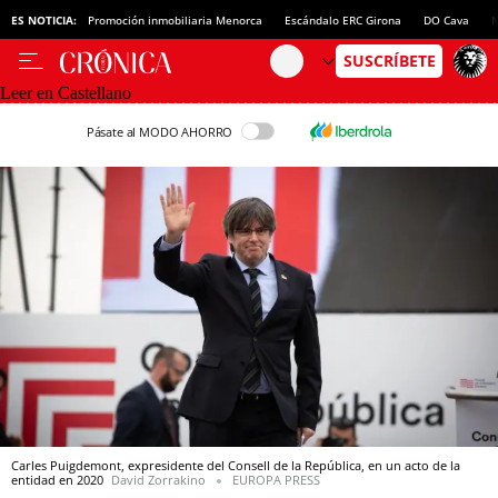
ES NOTICIA:
Promoción inmobiliaria Menorca
Escándalo ERC Girona
DO Cava
N
Leer en Castellano
Pásate al MODO AHORRO
Carles Puigdemont, expresidente del Consell de la República, en un acto de la
entidad en 2020
David Zorrakino
EUROPA PRESS