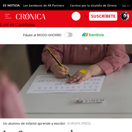
ES NOTICIA:
Los bandazos de AX Partners
Carrera por la alcaldía de Girona
La sec
Leer en Castellano
Pásate al MODO AHORRO
Un alumno de infantil aprende a escribir
EUROPA PRESS