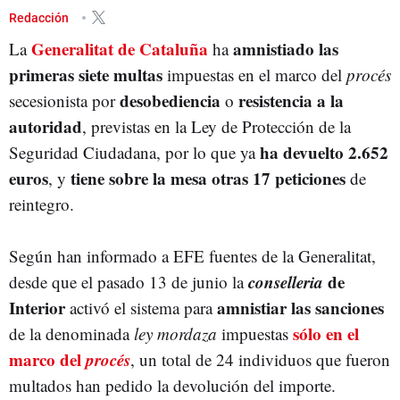
GENERALITAT DE CATALUÑA
NACIONALISMO
PROCÉS
MULTA
Redacción
Generalitat de Cataluña
amnistiado las
La
GOVERN
AMNISTÍA
MULTAS
DELINCUENCIA
ha
primeras siete multas
impuestas en el marco del
procés
desobediencia
resistencia a la
secesionista por
o
autoridad
, previstas en la Ley de Protección de la
ha devuelto 2.652
Seguridad Ciudadana, por lo que ya
euros
tiene sobre la mesa otras 17 peticiones
, y
de
reintegro.
Según han informado a EFE fuentes de la Generalitat,
conselleria
de
desde que el pasado 13 de junio la
Interior
amnistiar las sanciones
activó el sistema para
sólo en el
de la denominada
ley mordaza
impuestas
marco del
procés
, un total de 24 individuos que fueron
multados han pedido la devolución del importe.