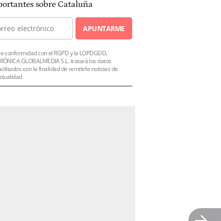
ortantes sobre Cataluña
APUNTARME
e conformidad con el RGPD y la LOPDGDD,
RÓNICA GLOBALMEDIA S.L. tratará los datos
acilitados con la finalidad de remitirle noticias de
ctualidad.