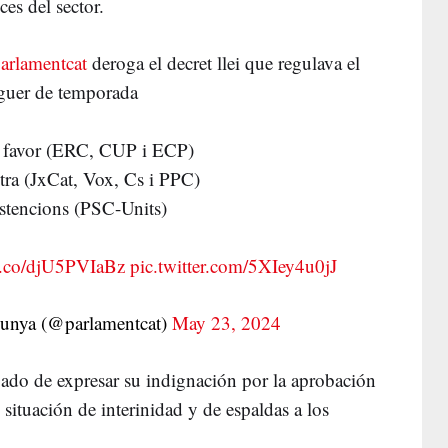
ces del sector.
rlamentcat
deroga el decret llei que regulava el
oguer de temporada
a favor (ERC, CUP i ECP)
tra (JxCat, Vox, Cs i PPC)
stencions (PSC-Units)
/t.co/djU5PVIaBz
pic.twitter.com/5XIey4u0jJ
lunya (@parlamentcat)
May 23, 2024
ado de expresar su indignación por la aprobación
 situación de interinidad y de espaldas a los