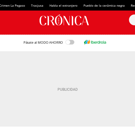
Crimen La Pegaso
Tracjusa
Habla el extranjero
Pueblo de la cerámica negra
Re
Pásate al MODO AHORRO