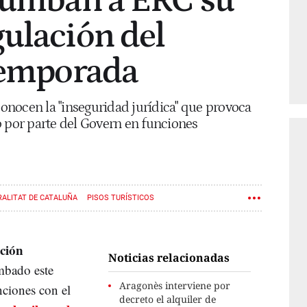
 tumban a ERC su
ulación del
 temporada
econocen la "inseguridad jurídica" que provoca
o por parte del Govern en funciones
ALITAT DE CATALUÑA
PISOS TURÍSTICOS
ción
Noticias relacionadas
mbado este
Aragonès interviene por
ciones con el
decreto el alquiler de