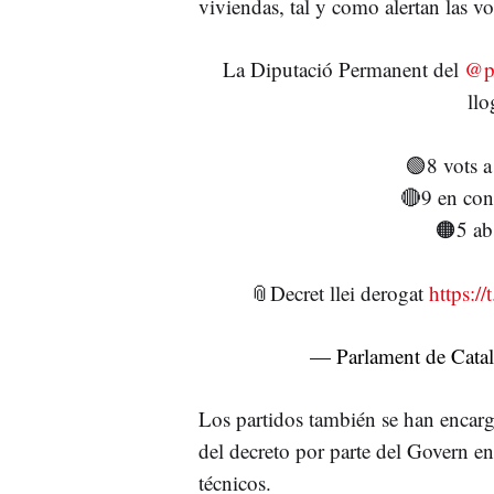
viviendas, tal y como alertan las vo
La Diputació Permanent del
@pa
ll
🟢8 vots 
🔴9 en con
🟠5 ab
📎Decret llei derogat
https:/
— Parlament de Cata
Los partidos también se han encarg
del decreto por parte del Govern en
técnicos.