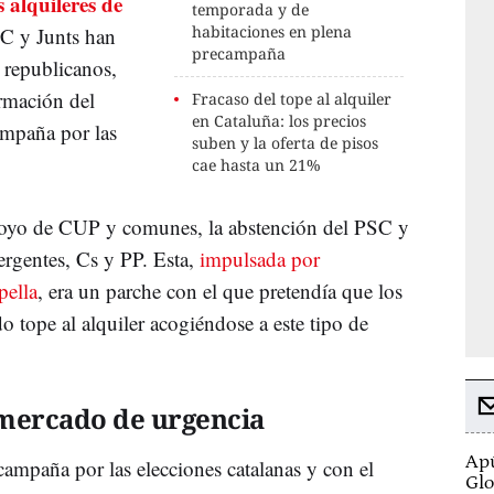
s alquileres de
temporada y de
habitaciones en plena
SC y Junts han
precampaña
 republicanos,
ormación del
Fracaso del tope al alquiler
en Cataluña: los precios
ampaña por las
suben y la oferta de pisos
cae hasta un 21%
poyo de CUP y comunes, la abstención del PSC y
ergentes, Cs y PP. Esta,
impulsada por
pella
, era un parche con el que pretendía que los
o tope al alquiler acogiéndose a este tipo de
 mercado de urgencia
Apú
campaña por las elecciones catalanas y con el
Glo