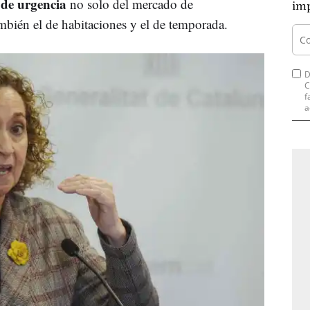
 de urgencia
no solo del mercado de
imp
mbién el de habitaciones y el de temporada.
D
C
f
a