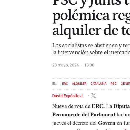
PSC y Junts
polémica reg
alquiler de
Los socialistas se abstienen y r
la intervención sobre el mercad
23 mayo, 2024
13:00
ERC
ALQUILER
CATALUÑA
PSC
GENER
JUNTS PER CATALUNYA
David Expósito J.
ERC.
Diputa
Nueva derrota de
La
Permanente del Parlament
ha tu
Govern
jueves el decreto del
en fun