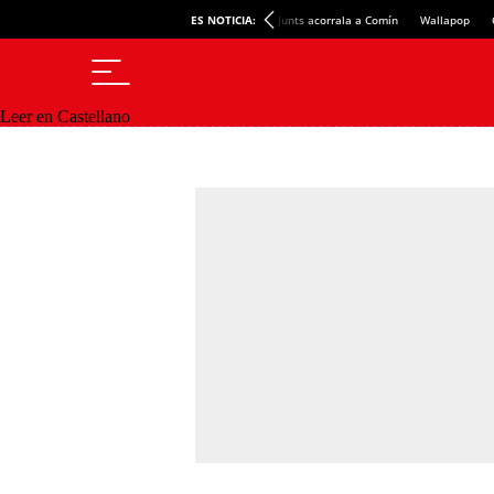
ES NOTICIA:
Junts acorrala a Comín
Wallapop
Leer en Castellano