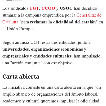
UGT
CCOO
USOC
Los sindicatos
,
y
han decidido
LENGUA CASTELLANA
UNIÓN EUROPEA
CCOO
UGT
PROCÉS
sumarse a la campaña emprendida por la
Generalitat de
MERITXELL SERRET
DEPARTAMENTO DE ACCIÓN EXTERIOR
reclamar la oficialidad del catalán
Cataluña
"para
" en
la Unión Europea.
Según anuncia UGT, estas tres entidades, junto a
universidades, organizaciones económicas y
empresariales
entidades culturales
y
, han impulsado
una "acción conjunta" con ese objetivo.
Carta abierta
La iniciativa consiste en una carta abierta en la que "un
amplio abanico de organizaciones del ámbito laboral,
académico y cultural queremos impulsar la oficialidad