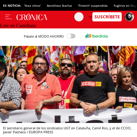
ES NOTICIA:
'Ikea chino'
Aerolínea Starlux
'Fintech' suspendida
Fugitivo en Sitg
Leer en Castellano
Pásate al MODO AHORRO
El secretario general de los sindicatos UGT en Cataluña, Camil Ros, y el de CCOO,
Javier Pacheco / EUROPA PRESS