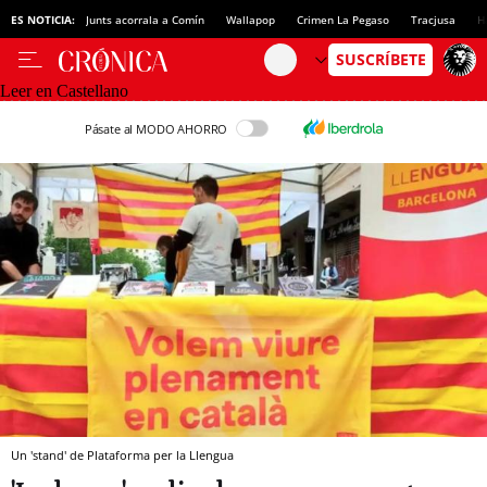
ES NOTICIA:
Junts acorrala a Comín
Wallapop
Crimen La Pegaso
Tracjusa
H
Leer en Castellano
Pásate al MODO AHORRO
Un 'stand' de Plataforma per la Llengua