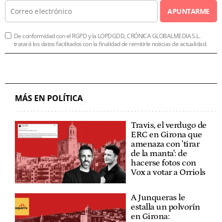
APUNTARME
De conformidad con el RGPD y la LOPDGDD, CRÓNICA GLOBALMEDIA S.L.
tratará los datos facilitados con la finalidad de remitirle noticias de actualidad.
MÁS EN POLÍTICA
Travis, el verdugo de
ERC en Girona que
amenaza con 'tirar
de la manta': de
hacerse fotos con
Vox a votar a Orriols
A Junqueras le
estalla un polvorín
en Girona: