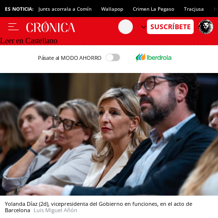
ES NOTICIA:
Junts acorrala a Comín
Wallapop
Crimen La Pegaso
Tracjusa
H
Leer en Castellano
Pásate al MODO AHORRO
Yolanda Díaz (2d), vicepresidenta del Gobierno en funciones, en el acto de
Barcelona
Luis Miguel Añón