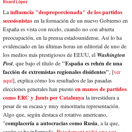
PEDRO SÁNCHEZ
INVESTIDURA
ESPAÑA
NACIONALISMO
PROCÉS
Ricard López
influencia "desproporcionada" de los partidos
La
GOBIERNO
JUNTS PER CATALUNYA
secesionistas
en la formación de un nuevo Gobierno en
España es vista con recelo, cuando no con abierta
preocupación, en la prensa estadounidense. Así lo ha
evidenciado en las últimas horas un editorial de uno de
Washington
los medios más prestigiosos de EEUU, el
Post
"
España es rehén de una
, que bajo el título de
facción de extremistas regionales disidentes"
, [
ver
aquí
], explica cómo los resultados de las pasadas
en manos de partidos
elecciones generales han puesto
como ERC y Junts per Catalunya
la investidura a
pesar de su escasa y muy minoritaria representación.
Algo que, según destaca el rotativo americano,
complacería a autocracias como Rusia
"
, a la que,
según se ha informado,
Puigdemont pidió una vez