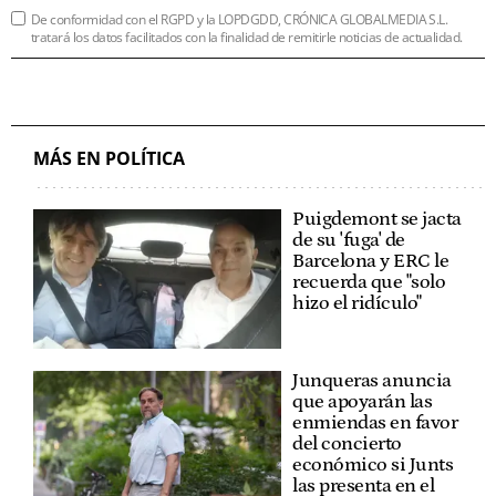
De conformidad con el RGPD y la LOPDGDD, CRÓNICA GLOBALMEDIA S.L.
tratará los datos facilitados con la finalidad de remitirle noticias de actualidad.
MÁS EN POLÍTICA
Puigdemont se jacta
de su 'fuga' de
Barcelona y ERC le
recuerda que "solo
hizo el ridículo"
Junqueras anuncia
que apoyarán las
enmiendas en favor
del concierto
económico si Junts
las presenta en el