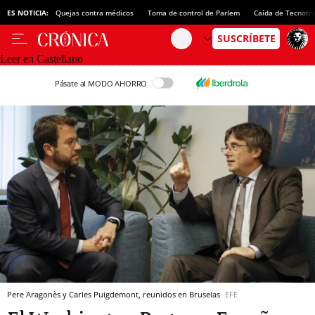
ES NOTICIA:
Quejas contra médicos
Toma de control de Parlem
Caída de Tecnotr
Leer en Castellano
Pásate al MODO AHORRO
Pere Aragonès y Carles Puigdemont, reunidos en Bruselas
EFE