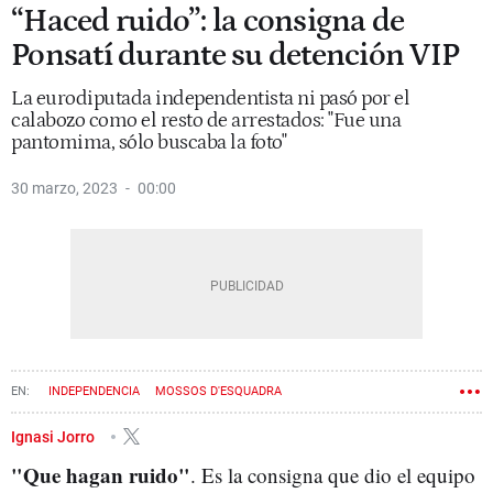
“Haced ruido”: la consigna de
Ponsatí durante su detención VIP
La eurodiputada independentista ni pasó por el
calabozo como el resto de arrestados: "Fue una
pantomima, sólo buscaba la foto"
30 marzo, 2023
00:00
INDEPENDENCIA
MOSSOS D'ESQUADRA
GENERALITAT DE CATALUÑA
NACIONALISMO
PROCÉS
GOVERN
Ignasi Jorro
"Que hagan ruido"
CIUDAD DE LA JUSTICIA
CLARA PONSATÍ
. Es la consigna que dio el equipo
JUNTS PER CATALUNYA