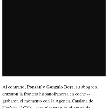
Ponsatí
Gonzalo Boye
Al contrario,
y
, su abogado,
cruzaron la frontera hispanofrancesa en coche --
grabaron el momento con la Agència Catalana de
Notícies (ACN)--, y se plantaron en el centro de