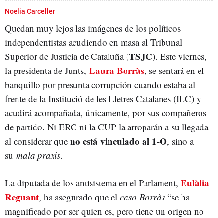
JUNTS PER CATALUNYA
LAURA BORRÀS
Noelia Carceller
Quedan muy lejos las imágenes de los políticos
independentistas acudiendo en masa al Tribunal
TSJC
Superior de Justicia de Cataluña (
). Este viernes,
Laura Borràs
,
la presidenta de Junts,
se sentará en el
banquillo por presunta corrupción cuando estaba al
frente de la Institució de les Lletres Catalanes (ILC) y
acudirá acompañada, únicamente, por sus compañeros
de partido. Ni ERC ni la CUP la arroparán a su llegada
no está vinculado al 1-O
al considerar que
, sino a
su
mala praxis
.
Eulàlia
La diputada de los antisistema en el Parlament,
Reguant
, ha asegurado que el
caso Borràs
“se ha
magnificado por ser quien es, pero tiene un origen no