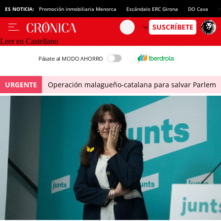
ES NOTICIA:
Promoción inmobiliaria Menorca
Escándalo ERC Girona
DO Cava
N
Leer en Castellano
Pásate al MODO AHORRO
URGENTE
Operación malagueño-catalana para salvar Parlem