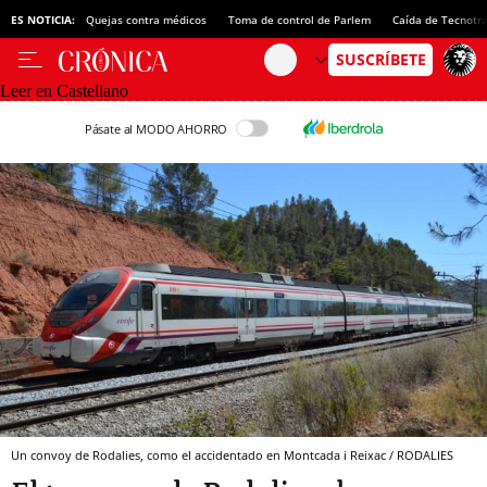
ES NOTICIA:
Quejas contra médicos
Toma de control de Parlem
Caída de Tecnotr
Leer en Castellano
Pásate al MODO AHORRO
Un convoy de Rodalies, como el accidentado en Montcada i Reixac / RODALIES