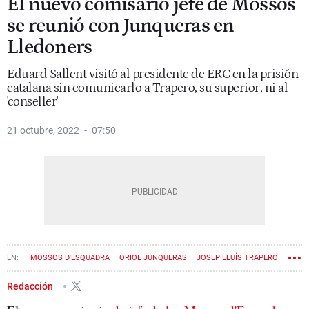
El nuevo comisario jefe de Mossos
se reunió con Junqueras en
Lledoners
Eduard Sallent visitó al presidente de ERC en la prisión
catalana sin comunicarlo a Trapero, su superior, ni al
'conseller'
21 octubre, 2022
07:50
MOSSOS D'ESQUADRA
ORIOL JUNQUERAS
JOSEP LLUÍS TRAPERO
CÁRCEL
Redacción