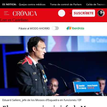
ES NOTICIA:
Quejas contra médicos
Toma de control de Parlem
Caída de Tecnotr
Leer en Castellano
Pásate al MODO AHORRO
Eduard Sallent, jefe de los Mossos d'Esquadra en funciones / EP