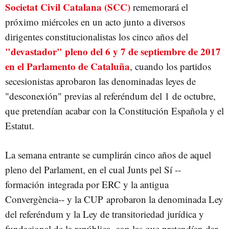
Societat Civil Catalana (SCC)
rememorará el
JOAN COSCUBIELA
GOLPE DE ESTADO
próximo miércoles en un acto junto a diversos
dirigentes constitucionalistas los cinco años del
"devastador" pleno del 6 y 7 de septiembre de 2017
en el Parlamento de Cataluña
, cuando los partidos
secesionistas aprobaron las denominadas leyes de
"desconexión" previas al referéndum del 1 de octubre,
que pretendían acabar con la Constitución Española y el
Estatut.
La semana entrante se cumplirán cinco años de aquel
pleno del Parlament, en el cual Junts pel Sí --
formación integrada por ERC y la antigua
Convergència-- y la CUP aprobaron la denominada Ley
del referéndum y la Ley de transitoriedad jurídica y
fundacional de la república, con las que pretendían dar