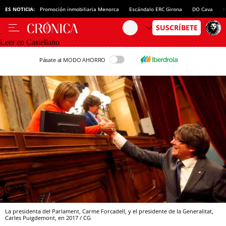
ES NOTICIA:
Promoción inmobiliaria Menorca
Escándalo ERC Girona
DO Cava
N
Leer en Castellano
Pásate al MODO AHORRO
La presidenta del Parlament, Carme Forcadell, y el presidente de la Generalitat,
Carles Puigdemont, en 2017 / CG