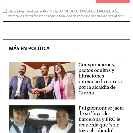
De conformidad con el RGPD y la LOPDGDD, CRÓNICA GLOBALMEDIA S.L.
tratará los datos facilitados con la finalidad de remitirle noticias de actualidad.
MÁS EN POLÍTICA
Conspiraciones,
pactos ocultos y
filtraciones
intoxican la carrera
por la alcaldía de
Girona
Puigdemont se jacta
de su 'fuga' de
Barcelona y ERC le
recuerda que "solo
hizo el ridículo"