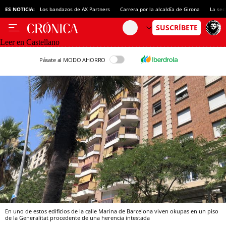
ES NOTICIA:
Los bandazos de AX Partners
Carrera por la alcaldía de Girona
La sec
Leer en Castellano
Pásate al MODO AHORRO
En uno de estos edificios de la calle Marina de Barcelona viven okupas en un piso
de la Generalitat procedente de una herencia intestada