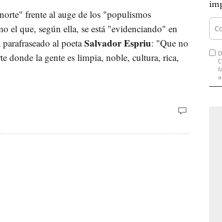
imp
 norte" frente al auge de los "populismos
o el que, según ella, se está "evidenciando" en
Salvador Espriu
 parafraseado al poeta
: "Que no
D
e donde la gente es limpia, noble, cultura, rica,
C
f
a