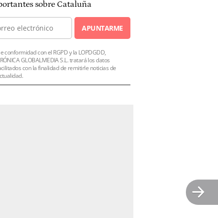
ortantes sobre Cataluña
APUNTARME
e conformidad con el RGPD y la LOPDGDD,
RÓNICA GLOBALMEDIA S.L. tratará los datos
acilitados con la finalidad de remitirle noticias de
ctualidad.