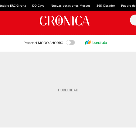
ándalo ERC Girona
DO Cava
Nuevas dotaciones Mossos
365 Obrador
Pueblo de
Pásate al MODO AHORRO