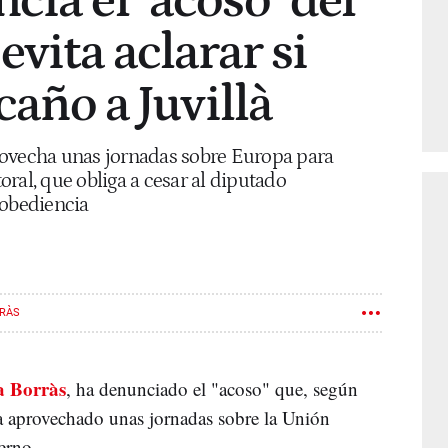
cia el "acoso" del
evita aclarar si
scaño a Juvillà
rovecha unas jornadas sobre Europa para
toral, que obliga a cesar al diputado
sobediencia
RÀS
a Borràs
, ha denunciado el "acoso" que, según
 Ha aprovechado unas jornadas sobre la Unión
erno.