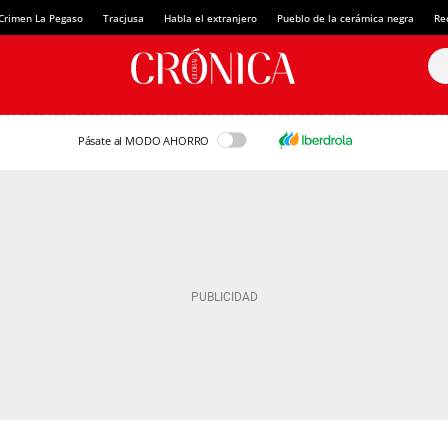
Crimen La Pegaso
Tracjusa
Habla el extranjero
Pueblo de la cerámica negra
Re
Pásate al MODO AHORRO