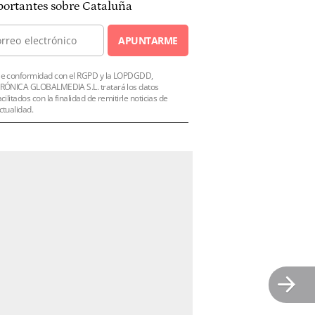
ortantes sobre Cataluña
APUNTARME
e conformidad con el RGPD y la LOPDGDD,
RÓNICA GLOBALMEDIA S.L. tratará los datos
acilitados con la finalidad de remitirle noticias de
ctualidad.