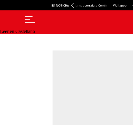
ES NOTICIA:
Junts acorrala a Comín
Wallapop
Leer en Castellano