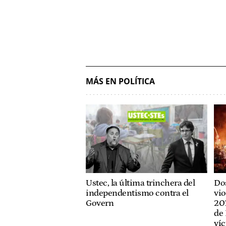
MÁS EN POLÍTICA
Ustec, la última trinchera del
Dos
independentismo contra el
vio
Govern
201
de 
víc