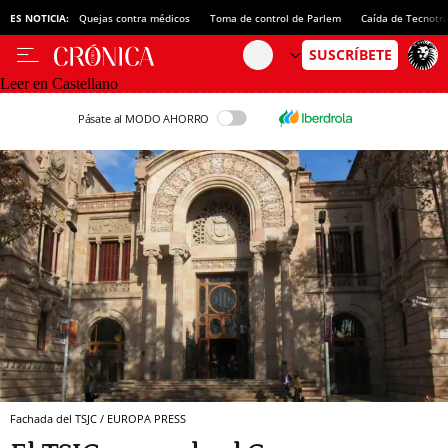
ES NOTICIA:
Quejas contra médicos
Toma de control de Parlem
Caída de Tecnotr
Leer en Castellano
Pásate al MODO AHORRO
Fachada del TSJC / EUROPA PRESS