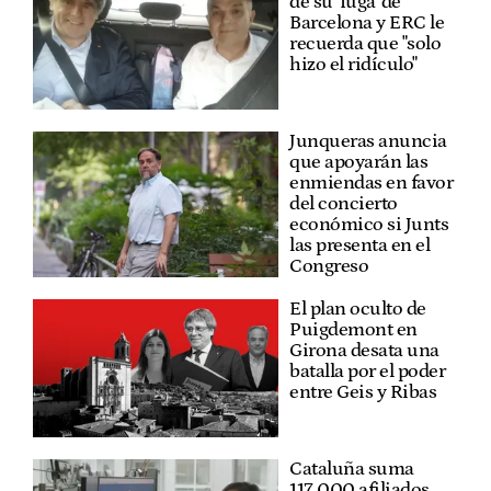
de su 'fuga' de
Barcelona y ERC le
recuerda que "solo
hizo el ridículo"
Junqueras anuncia
que apoyarán las
enmiendas en favor
del concierto
económico si Junts
las presenta en el
Congreso
El plan oculto de
Puigdemont en
Girona desata una
batalla por el poder
entre Geis y Ribas
Cataluña suma
117.000 afiliados