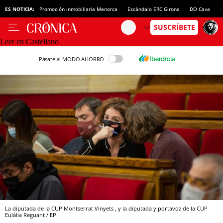
ES NOTICIA:
Promoción inmobiliaria Menorca
Escándalo ERC Girona
DO Cava
N
Leer en Castellano
Pásate al MODO AHORRO
La diputada de la CUP Montserrat Vinyets , y la diputada y portavoz de la CUP
Eulàlia Reguant / EP