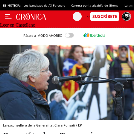
ES NOTICIA:
Los bandazos de AX Partners
Carrera por la alcaldía de Girona
La sec
Leer en Castellano
Pásate al MODO AHORRO
La exconsellera de la Generalitat Clara Ponsatí / EP