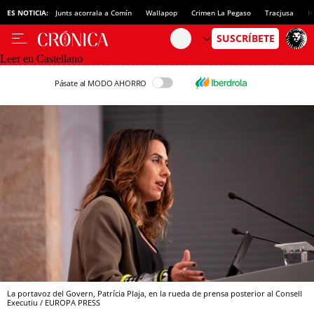
ES NOTICIA:
Junts acorrala a Comín
Wallapop
Crimen La Pegaso
Tracjusa
H
Leer en Castellano
Pásate al MODO AHORRO
La portavoz del Govern, Patrícia Plaja, en la rueda de prensa posterior al Consell
Executiu / EUROPA PRESS