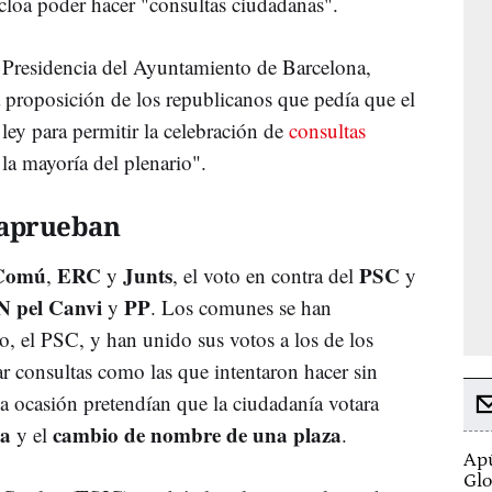
cloa poder hacer "consultas ciudadanas".
 Presidencia del Ayuntamiento de Barcelona,
a proposición de los republicanos que pedía que el
ley para permitir la celebración de
consultas
la mayoría del plenario".
 aprueban
Comú
ERC
Junts
PSC
,
y
, el voto en contra del
y
 pel Canvi
PP
y
. Los comunes se han
, el PSC, y han unido sus votos a los de los
zar consultas como las que intentaron hacer sin
a ocasión pretendían que la ciudadanía votara
ua
cambio de nombre de una plaza
y el
.
Apú
Glo