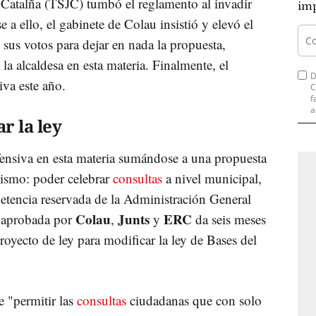
e Catalña (TSJC) tumbó el reglamento al invadir
imp
 a ello, el gabinete de Colau insistió y elevó el
sus votos para dejar en nada la propuesta,
 la alcaldesa en esta materia. Finalmente, el
D
tiva este año.
C
f
a
r la ley
ensiva en esta materia sumándose a una propuesta
ismo: poder celebrar
consultas
a nivel municipal,
etencia reservada de la Administración General
Colau
Junts
ERC
n aprobada por
,
y
da seis meses
oyecto de ley para modificar la ley de Bases del
e "permitir las
consultas
ciudadanas que con solo