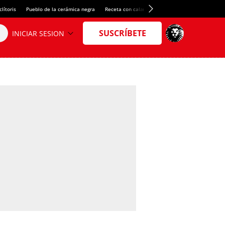
lítoris
Pueblo de la cerámica negra
Receta con calamares
Alquiler de habitacion