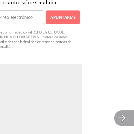
ortantes sobre Cataluña
APUNTARME
e conformidad con el RGPD y la LOPDGDD,
RÓNICA GLOBALMEDIA S.L. tratará los datos
acilitados con la finalidad de remitirle noticias de
ctualidad.