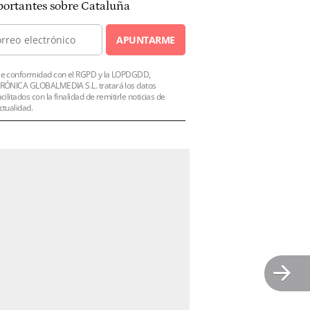
ortantes sobre Cataluña
APUNTARME
e conformidad con el RGPD y la LOPDGDD,
RÓNICA GLOBALMEDIA S.L. tratará los datos
acilitados con la finalidad de remitirle noticias de
ctualidad.