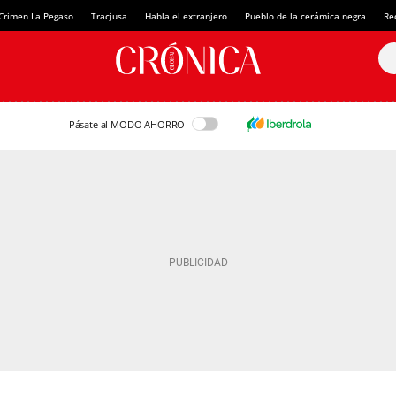
Crimen La Pegaso
Tracjusa
Habla el extranjero
Pueblo de la cerámica negra
Re
Pásate al MODO AHORRO