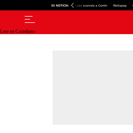
ES NOTICIA:
Junts acorrala a Comín
Wallapop
Leer en Castellano