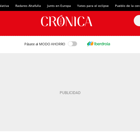
lativa
Radares Altafulla
Junts en Europa
Yates para el eclipse
Pueblo de la ce
Pásate al MODO AHORRO