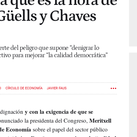
a que es la hora de
 Güells y Chaves
rte del peligro que supone “denigrar lo
ctivo para mejorar “la calidad democrática”
O
CÍRCULO DE ECONOMÍA
JAVIER FAUS
y con la exigencia de que se
indignación
Meritxell
ronunciado la presidenta del Congreso,
 de Economía
sobre el papel del sector público