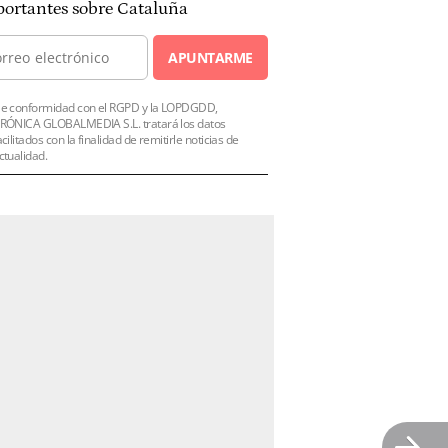
ortantes sobre Cataluña
APUNTARME
e conformidad con el RGPD y la LOPDGDD,
RÓNICA GLOBALMEDIA S.L. tratará los datos
acilitados con la finalidad de remitirle noticias de
ctualidad.