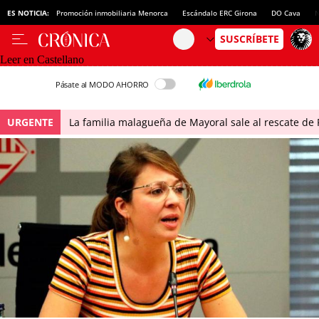
ES NOTICIA:
Promoción inmobiliaria Menorca
Escándalo ERC Girona
DO Cava
N
Leer en Castellano
Pásate al MODO AHORRO
URGENTE
La familia malagueña de Mayoral sale al rescate de P