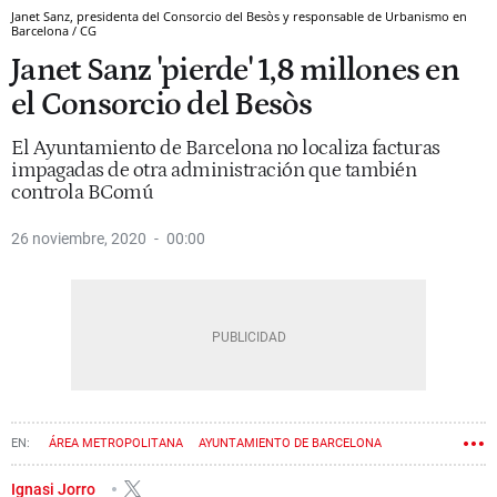
Janet Sanz, presidenta del Consorcio del Besòs y responsable de Urbanismo en
Barcelona / CG
Janet Sanz 'pierde' 1,8 millones en
el Consorcio del Besòs
El Ayuntamiento de Barcelona no localiza facturas
impagadas de otra administración que también
controla BComú
26 noviembre, 2020
00:00
ÁREA METROPOLITANA
AYUNTAMIENTO DE BARCELONA
JANET SANZ
SANT ADRIÀ DE BESÒS
Ignasi Jorro