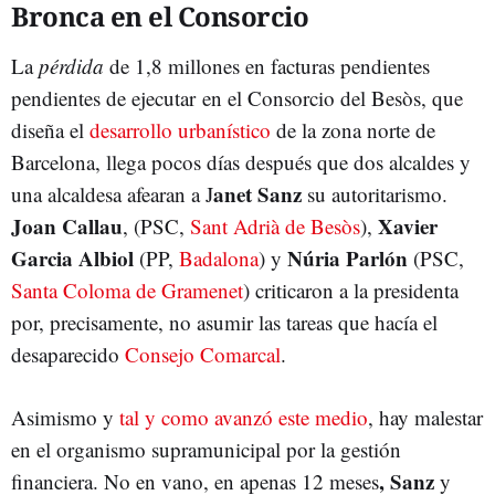
Bronca en el Consorcio
La
pérdida
de 1,8 millones en facturas pendientes
pendientes de ejecutar en el Consorcio del Besòs, que
diseña el
desarrollo urbanístico
de la zona norte de
Barcelona, llega pocos días después que dos alcaldes y
anet Sanz
una alcaldesa afearan a J
su autoritarismo.
Joan Callau
Xavier
, (PSC,
Sant Adrià de Besòs
),
Garcia Albiol
Núria Parlón
(PP,
Badalona
) y
(PSC,
Santa Coloma de Gramenet
) criticaron a la presidenta
por, precisamente, no asumir las tareas que hacía el
desaparecido
Consejo Comarcal
.
Asimismo y
tal y como avanzó este medio
, hay malestar
en el organismo supramunicipal por la gestión
, Sanz
financiera. No en vano, en apenas 12 meses
y