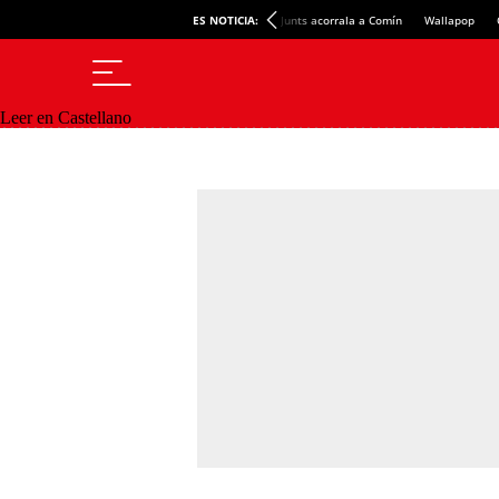
ES NOTICIA:
Junts acorrala a Comín
Wallapop
Leer en Castellano