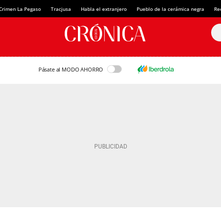
Crimen La Pegaso
Tracjusa
Habla el extranjero
Pueblo de la cerámica negra
Re
Pásate al MODO AHORRO