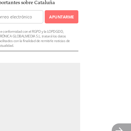
ortantes sobre Cataluña
APUNTARME
e conformidad con el RGPD y la LOPDGDD,
RÓNICA GLOBALMEDIA S.L. tratará los datos
acilitados con la finalidad de remitirle noticias de
ctualidad.