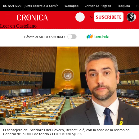
ES NOTICIA:
Junts acorrala a Comín
Wallapop
Crimen La Pegaso
Tracjusa
H
Leer en Castellano
Pásate al MODO AHORRO
El consejero de Exteriores del Govern, Bernat Solé, con la sede de la Asamblea
General de la ONU de fondo / FOTOMONTAJE CG