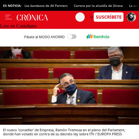
ES NOTICIA:
Los bandazos de AX Partners
Carrera por la alcaldía de Girona
La sec
Leer en Castellano
Pásate al MODO AHORRO
El nuevo 'conseller' de Empresa, Ramón Tremosa en el pleno del Parlament,
donde han votado en contra de su decreto ley sobre ITV / EUROPA PRESS