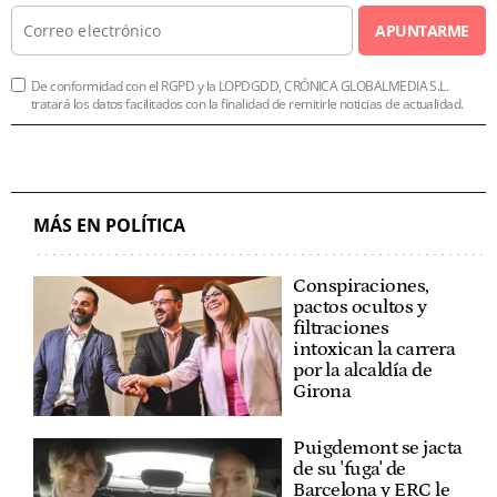
APUNTARME
De conformidad con el RGPD y la LOPDGDD, CRÓNICA GLOBALMEDIA S.L.
tratará los datos facilitados con la finalidad de remitirle noticias de actualidad.
MÁS EN POLÍTICA
Conspiraciones,
pactos ocultos y
filtraciones
intoxican la carrera
por la alcaldía de
Girona
Puigdemont se jacta
de su 'fuga' de
Barcelona y ERC le