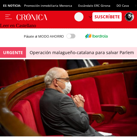
ES NOTICIA:
Promoción inmobiliaria Menorca
Escándalo ERC Girona
DO Cava
N
Leer en Castellano
Pásate al MODO AHORRO
URGENTE
Operación malagueño-catalana para salvar Parlem