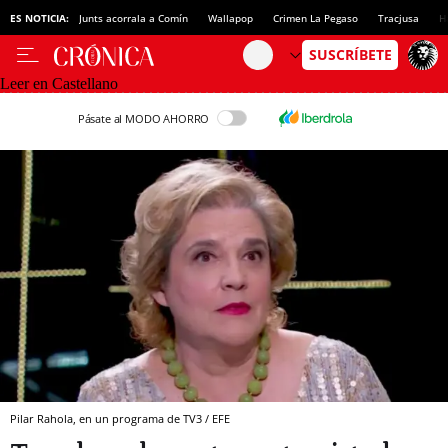
ES NOTICIA:
Junts acorrala a Comín
Wallapop
Crimen La Pegaso
Tracjusa
H
Leer en Castellano
Pásate al MODO AHORRO
Pilar Rahola, en un programa de TV3 / EFE