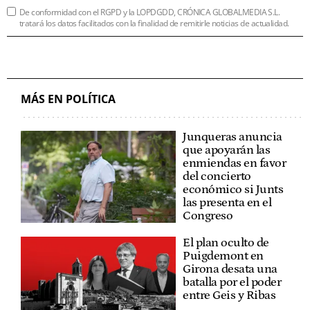
De conformidad con el RGPD y la LOPDGDD, CRÓNICA GLOBALMEDIA S.L.
tratará los datos facilitados con la finalidad de remitirle noticias de actualidad.
MÁS EN POLÍTICA
Junqueras anuncia
que apoyarán las
enmiendas en favor
del concierto
económico si Junts
las presenta en el
Congreso
El plan oculto de
Puigdemont en
Girona desata una
batalla por el poder
entre Geis y Ribas