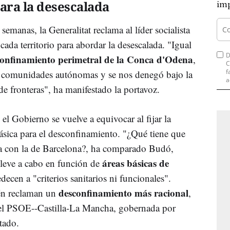
para la desescalada
imp
manas, la Generalitat reclama al líder socialista
ada territorio para abordar la desescalada. "Igual
D
onfinamiento perimetral de la Conca d'Odena
,
C
f
re comunidades autónomas y se nos denegó bajo la
a
de fronteras", ha manifestado la portavoz.
el Gobierno se vuelve a equivocar al fijar la
básica para el desconfinamiento. "¿Qué tiene que
da con la de Barcelona?, ha comparado Budó,
áreas básicas de
lleve a cabo en función de
decen a "criterios sanitarios ni funcionales".
desconfinamiento más racional
ién reclaman un
,
r el PSOE--Castilla-La Mancha, gobernada por
tado.