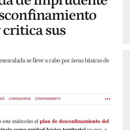
lda de imprudente
esconfinamiento
critica sus
sescalada se lleve a cabo por áreas básicas de
UDÓ
CORONAVIRUS
CONFINAMIENTO
plan de desconfinamiento del
 este miércoles el
ovincia como unidad básica territorial
ya que, a