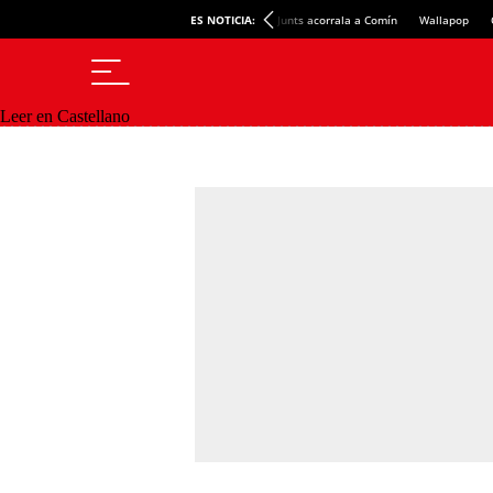
ES NOTICIA:
Junts acorrala a Comín
Wallapop
Leer en Castellano