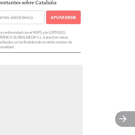
ortantes sobre Cataluña
APUNTARME
e conformidad con el RGPD y la LOPDGDD,
RÓNICA GLOBALMEDIA S.L. tratará los datos
acilitados con la finalidad de remitirle noticias de
ctualidad.