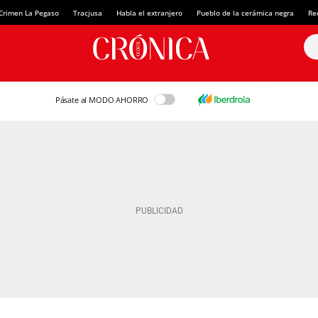
Crimen La Pegaso
Tracjusa
Habla el extranjero
Pueblo de la cerámica negra
Re
Pásate al MODO AHORRO