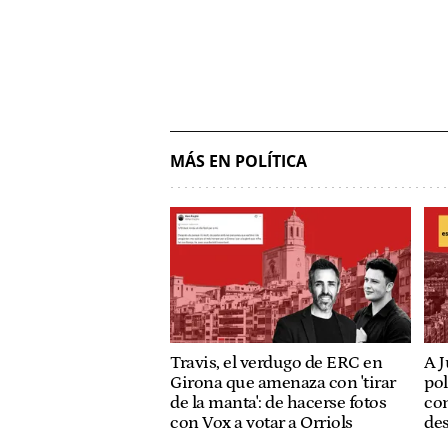
MÁS EN POLÍTICA
Travis, el verdugo de ERC en
A J
Girona que amenaza con 'tirar
pol
de la manta': de hacerse fotos
con
con Vox a votar a Orriols
de