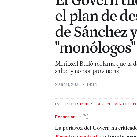
El Govern ti
el plan de d
de Sánchez y 
"monólogos"
Meritxell Budó reclama que la de
salud y no por provincias
29 abril, 2020
14:14
PEDRO SÁNCHEZ
GOVERN
MERITXELL B
Redacción
La portavoz del Govern ha criticado
Ejecutivo central
fijar la pr
por