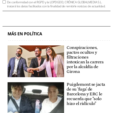
De conformidad con el RGPD y la LOPDGDD, CRÓNICA GLOBALMEDIA S.L.
tratará los datos facilitados con la finalidad de remitirle noticias de actualidad.
MÁS EN POLÍTICA
Conspiraciones,
pactos ocultos y
filtraciones
intoxican la carrera
por la alcaldía de
Girona
Puigdemont se jacta
de su 'fuga' de
Barcelona y ERC le
recuerda que "solo
hizo el ridículo"