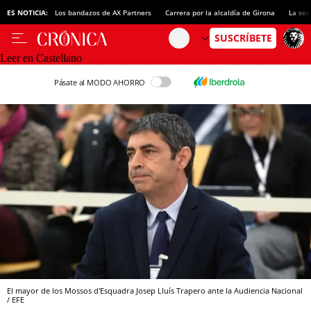
ES NOTICIA:
Los bandazos de AX Partners
Carrera por la alcaldía de Girona
La sec
Leer en Castellano
Pásate al MODO AHORRO
El mayor de los Mossos d'Esquadra Josep Lluís Trapero ante la Audiencia Nacional
/ EFE