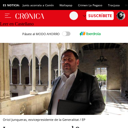
ES NOTICIA:
Junts acorrala a Comín
Wallapop
Crimen La Pegaso
Tracjusa
H
Leer en Castellano
Pásate al MODO AHORRO
Oriol Junqueras, exvicepresidente de la Generalitat / EP