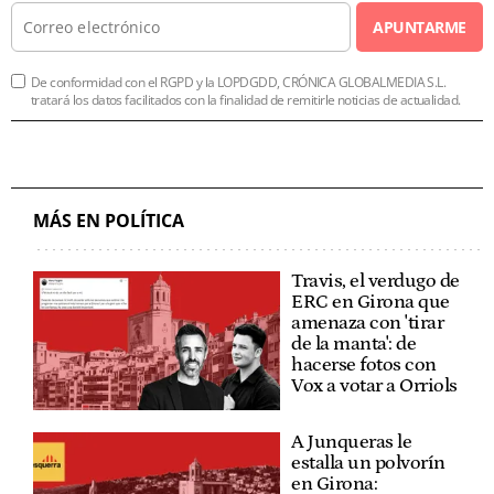
APUNTARME
De conformidad con el RGPD y la LOPDGDD, CRÓNICA GLOBALMEDIA S.L.
tratará los datos facilitados con la finalidad de remitirle noticias de actualidad.
MÁS EN POLÍTICA
Travis, el verdugo de
ERC en Girona que
amenaza con 'tirar
de la manta': de
hacerse fotos con
Vox a votar a Orriols
A Junqueras le
estalla un polvorín
en Girona: