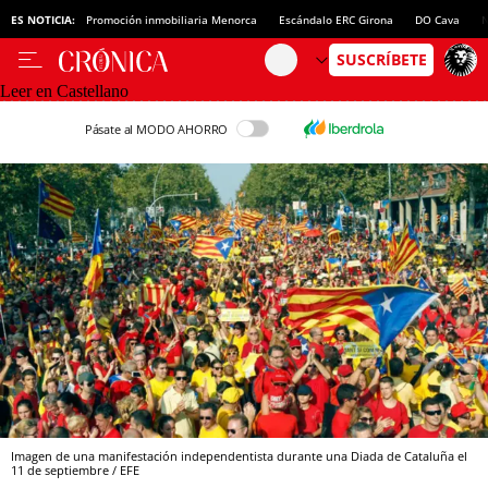
ES NOTICIA:
Promoción inmobiliaria Menorca
Escándalo ERC Girona
DO Cava
N
Leer en Castellano
Pásate al MODO AHORRO
Imagen de una manifestación independentista durante una Diada de Cataluña el
11 de septiembre / EFE