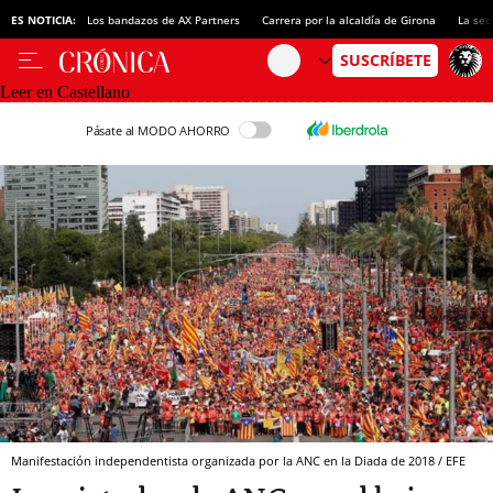
ES NOTICIA:
Los bandazos de AX Partners
Carrera por la alcaldía de Girona
La sec
Leer en Castellano
Pásate al MODO AHORRO
Manifestación independentista organizada por la ANC en la Diada de 2018 / EFE