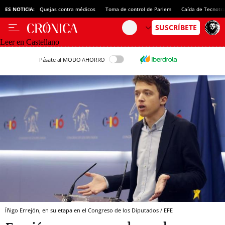
ES NOTICIA:
Quejas contra médicos
Toma de control de Parlem
Caída de Tecnotr
Leer en Castellano
Pásate al MODO AHORRO
Íñigo Errejón, en su etapa en el Congreso de los Diputados / EFE