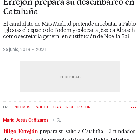
Errejón prepara su desembarco en
Cataluña
El candidato de Más Madrid pretende arrebatar a Pablo
Iglesias el espacio de Podem y colocar a Jéssica Albiach
como secretaria general en sustitución de Noelia Bail
26 junio, 2019
20:21
PODEMOS
PABLO IGLESIAS
ÍÑIGO ERREJÓN
CATALUNYA EN COMÚ
María Jesús Cañizares
Iñigo Errejón
prepara su salto a Cataluña. El fundador
Pablo Iglesias
de
Podemos
, cada vez más alejado de
,