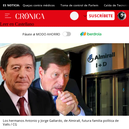
ES NOTICIA:
Quejas contra médicos
Toma de control de Parlem
Caída de Tecnotr
Leer en Castellano
Pásate al MODO AHORRO
Los hermanos Antonio y Jorge Gallardo, de Almirall, futura familia política de
Valls / CG