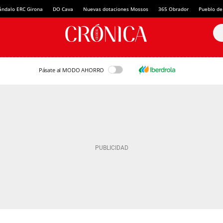
ándalo ERC Girona
DO Cava
Nuevas dotaciones Mossos
365 Obrador
Pueblo de
Pásate al MODO AHORRO