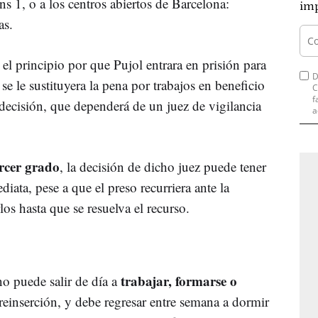
s 1, o a los centros abiertos de Barcelona:
imp
as.
el principio por que Pujol entrara en prisión para
D
e le sustituyera la pena por trabajos en beneficio
C
f
 decisión, que dependerá de un juez de vigilancia
a
ercer grado
, la decisión de dicho juez puede tener
iata, pese a que el preso recurriera ante la
os hasta que se resuelva el recurso.
trabajar, formarse o
no puede salir de día a
reinserción, y debe regresar entre semana a dormir