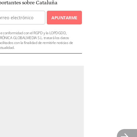
ortantes sobre Cataluña
APUNTARME
e conformidad con el RGPD y la LOPDGDD,
RÓNICA GLOBALMEDIA S.L. tratará los datos
acilitados con la finalidad de remitirle noticias de
ctualidad.