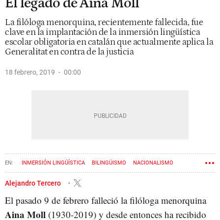
El legado de Aina Moll
La filóloga menorquina, recientemente fallecida, fue
clave en la implantación de la inmersión lingüística
escolar obligatoria en catalán que actualmente aplica la
Generalitat en contra de la justicia
18 febrero, 2019
00:00
INMERSIÓN LINGÜÍSTICA
BILINGÜISMO
NACIONALISMO
LENGUA CATALANA
LENGUA CASTELLANA
PANCATALANISMO
Alejandro Tercero
El pasado 9 de febrero falleció la filóloga menorquina
Aina Moll
(1930-2019) y desde entonces ha recibido