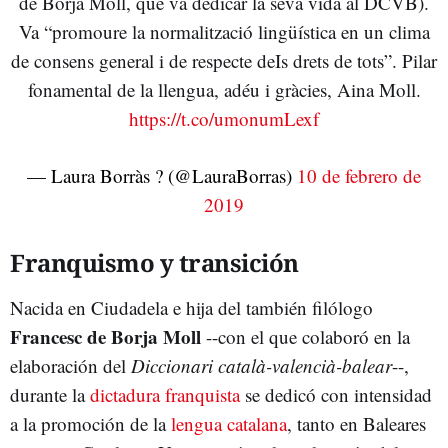
de Borja Moll, que va dedicar la seva vida al DCVB).
Va “promoure la normalització lingüística en un clima
de consens general i de respecte deIs drets de tots”. Pilar
fonamental de la llengua, adéu i gràcies, Aina Moll.
https://t.co/umonumLexf
— Laura Borràs ? (@LauraBorras)
10 de febrero de
2019
Franquismo y transición
Nacida en Ciudadela e hija del también filólogo
Francesc de Borja Moll
--con el que colaboró en la
elaboración del
Diccionari català-valencià-balear
--,
durante la
dictadura franquista
se dedicó con intensidad
a la promoción de la
lengua catalana
, tanto en Baleares