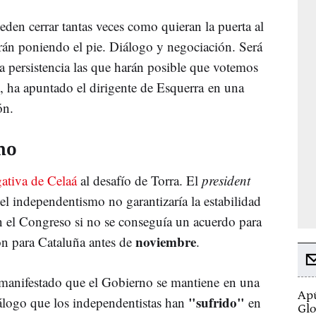
eden cerrar tantas veces como quieran la puerta al
rán poniendo el pie. Diálogo y negociación. Será
a persistencia las que harán posible que votemos
, ha apuntado el dirigente de
Esquerra
en una
ón.
no
egativa de
Celaá
al desafío de Torra. El
president
el independentismo no garantizaría la estabilidad
 el Congreso si no se conseguía un acuerdo para
noviembre
ón
para
Cataluña
antes de
.
manifestado que el Gobierno se mantiene en una
Apú
"sufrido"
iálogo que los independentistas han
en
Glo