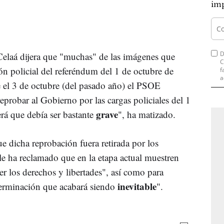
imp
D
Celaá
dijera que "muchas" de las imágenes que
C
ón policial del referéndum del 1 de octubre de
f
a
 el 3 de octubre (del pasado año) el
PSOE
eprobar al Gobierno por las cargas policiales del 1
grave
será que debía ser bastante
", ha matizado.
e dicha reprobación fuera retirada por los
y le ha reclamado que en la etapa actual muestren
er los derechos y libertades", así como para
inevitable
erminación
que acabará siendo
".