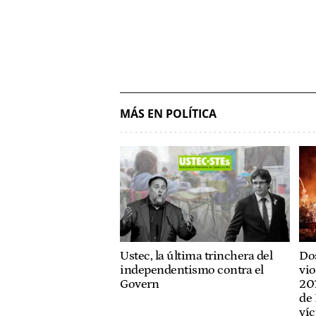
MÁS EN POLÍTICA
Ustec, la última trinchera del
Dos
independentismo contra el
vio
Govern
201
de 
víc