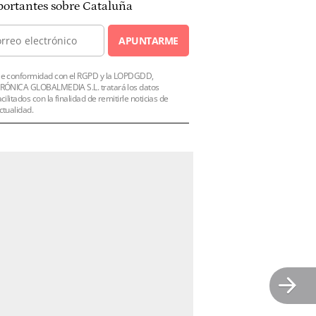
ortantes sobre Cataluña
APUNTARME
e conformidad con el RGPD y la LOPDGDD,
RÓNICA GLOBALMEDIA S.L. tratará los datos
acilitados con la finalidad de remitirle noticias de
ctualidad.