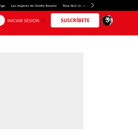
riga
Las mujeres de Onofre Bouvila
Ruta fácil de montaña
Nuevo tresmil de los Pir