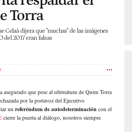
ita respaldar el
e Torra
e Celaá dijera que "muchas" de las imágenes
-O del 2017 eran falsas
S
ha asegurado que pese al ultimátum de
Quim
Torra
echazada por la portavoz del Ejecutivo
referéndum de
autodeterminación
ciar un
con el
E
cierre la puerta al diálogo, nosotros siempre