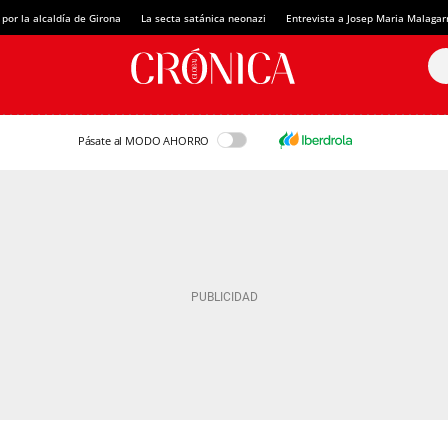
 por la alcaldía de Girona
La secta satánica neonazi
Entrevista a Josep Maria Malagar
Pásate al MODO AHORRO