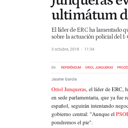
Junqueras ev
ultimátum d
El líder de ERC ha lamentado qu
sobre la actuación policial del 1
3 octubre, 2018
11:34
REFERÉNDUM
ORIOL JUNQUERAS
PROCÉ
Jaume García
Oriol
Junqueras
, el líder de
ERC
, 
en sede parlamentaria, que ya fue r
español, seguirán intentando nego
gobierno central: "Aunque el
PSO
pondremos el pie".