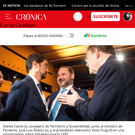
ES NOTICIA:
Los bandazos de AX Partners
Carrera por la alcaldía de Girona
La sec
Leer en Castellano
Pásate al MODO AHORRO
Damià Calvet (i), consejero de Territorio y Sostenibilitat, junto al ministro de
Fomento, José Luis Ábalos (c), y el presidente valenciano Ximo Puig (d) en una
conversación sobre infraestructuras / EFE